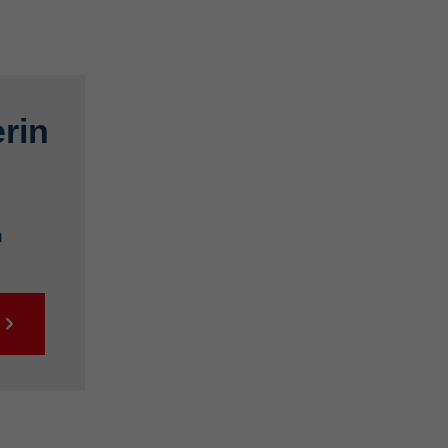
rin
n