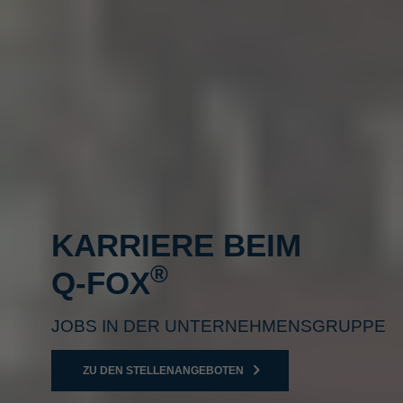
KARRIERE BEIM
®
DIE Q-FOX
GRUPPE
KARRIEREBLOG
®
Q‑FOX
SERVICES FÜR DIE MODERNE
®
ERFOLGSGESCHICHTEN BEIM Q‑FOX
ARBEITSWELT
JOBS IN DER UNTERNEHMENS­GRUPPE
JETZT ENTDECKEN
MEHR ERFAHREN
ZU DEN STELLENANGEBOTEN