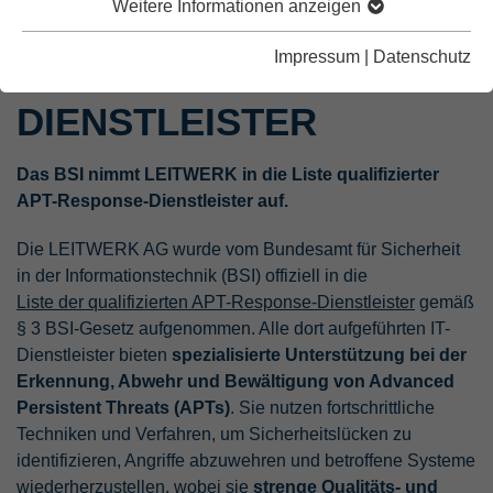
Weitere Informationen anzeigen
QUALIFIZIERTER APT-
Impressum
|
Datenschutz
RESPONSE-
DIENSTLEISTER
Das BSI nimmt LEITWERK in die Liste qualifizierter
APT-Response-Dienstleister auf.
Die LEITWERK AG wurde vom Bundesamt für Sicherheit
in der Informationstechnik (BSI) offiziell in die
Liste der qualifizierten APT-Response-Dienstleister
gemäß
§ 3 BSI-Gesetz aufgenommen. Alle dort aufgeführten IT-
Dienstleister bieten
spezialisierte Unterstützung bei der
Erkennung, Abwehr und Bewältigung von Advanced
Persistent Threats (APTs)
. Sie nutzen fortschrittliche
Techniken und Verfahren, um Sicherheitslücken zu
identifizieren, Angriffe abzuwehren und betroffene Systeme
wiederherzustellen, wobei sie
strenge Qualitäts- und