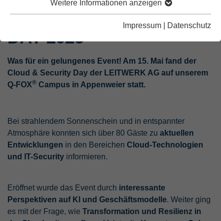
26.05.2025
Weitere Informationen anzeigen
CLOUD & SECURITY
Impressum
|
Datenschutz
DAY 2025
Was für ein gelungenes Event! Am 15. Mai fand der
Cloud & Security Day der LEITWERK AG auf unserem
®
Q-FOX
Campus in Appenweier statt.
Bei strahlendem Sonnenschein und in entspannter
Atmosphäre konnten sich über 80 Gäste zu
aktuellen
Entwicklungen
in den Bereichen
Cloud-Technologien
und IT-Security
informieren.
Eröffnet wurde das Event durch
interessante
Perspektiven auf KI und Geschäftsmodelle
. Weiter ging
es mit der Frage, wie
Transformation und Resilienz in