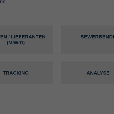
nn.
EN / LIEFERANTEN
BEWERBEND
(M/W/D)
TRACKING
ANALYSE