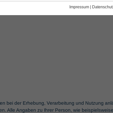
Impressum
|
Datenschut
n bei der Erhebung, Verarbeitung und Nutzung anlä
en. Alle Angaben zu Ihrer Person, wie beispielswei