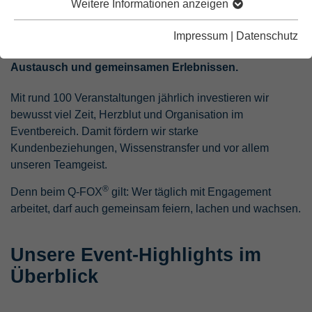
Weitere Informationen anzeigen
24.12.2025 | Wenn sich das Jahr dem Ende zuneigt, ist
es Zeit innezuhalten und zurückzublicken. 2025 war
Impressum
|
Datenschutz
®
beim Q-FOX
wieder geprägt von Begegnungen,
Austausch und gemeinsamen Erlebnissen.
Mit rund 100 Veranstaltungen jährlich investieren wir
bewusst viel Zeit, Herzblut und Organisation im
Eventbereich. Damit fördern wir starke
Kundenbeziehungen, Wissenstransfer und vor allem
unseren Teamgeist.
®
Denn beim Q-FOX
gilt: Wer täglich mit Engagement
arbeitet, darf auch gemeinsam feiern, lachen und wachsen.
Unsere Event-Highlights im
Überblick