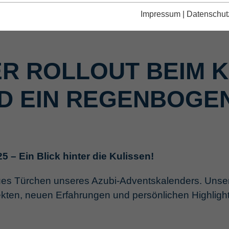
Impressum
|
Datenschut
R ROLLOUT BEIM 
 EIN REGENBOGEN
 – Ein Blick hinter die Kulissen!
ues Türchen unseres Azubi-Adventskalenders. Unser
ten, neuen Erfahrungen und persönlichen Highlight