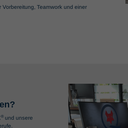
er Vorbereitung, Teamwork und einer
den?
®
X
und unsere
rufe.