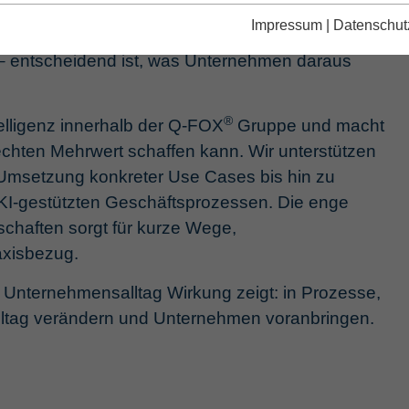
!‘
Impressum
|
Datenschut
lt – entscheidend ist, was Unternehmen daraus
®
ntelligenz innerhalb der Q-FOX
Gruppe und macht
echten Mehrwert schaffen kann. Wir unterstützen
nd Umsetzung konkreter Use Cases bis hin zu
KI-gestützten Geschäftsprozessen. Die enge
chaften sorgt für kurze Wege,
axisbezug.
 im Unternehmensalltag Wirkung zeigt: in Prozesse,
ltag verändern und Unternehmen voranbringen.