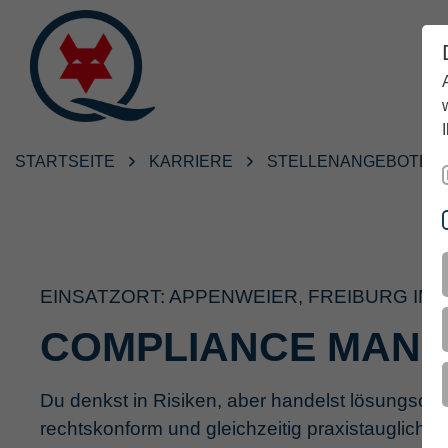
STARTSEITE
KARRIERE
STELLENANGEBOTE
EINSATZORT: APPENWEIER, FREIBURG IM
COMPLIANCE MANA
Du denkst in Risiken, aber handelst lösungsorie
rechtskonform und gleichzeitig praxistauglich i