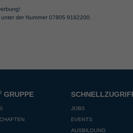
werbung!
n unter der Nummer 07805 9182200.
®
GRUPPE
SCHNELLZUGRIF
S
JOBS
CHAFTEN
EVENTS
E
AUSBILDUNG