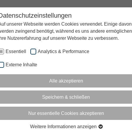
Datenschutzeinstellungen
UNTERNEHMEN
KARRIERE
BLOG
Auf unserer Webseite werden Cookies verwendet. Einige davon
werden zwingend benötigt, während es uns andere ermöglichen
Ihre Nutzererfahrung auf unserer Webseite zu verbessern.
Essentiell
Analytics & Performance
Externe Inhalte
Alle akzeptieren
 BREISGAU
Speichern & schließen
GER (M/W/D)
Nur essentielle Cookies akzeptieren
ntiert. Du willst Unternehmen helfen, KI
n ihren den beruflichen Alltag einzubauen?
Weitere Informationen anzeigen