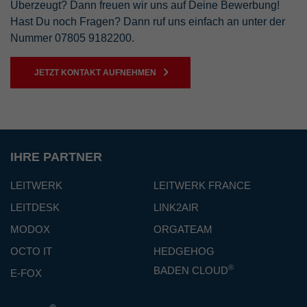
Überzeugt? Dann freuen wir uns auf Deine Bewerbung!
Hast Du noch Fragen? Dann ruf uns einfach an unter der
Nummer 07805 9182200.
JETZT KONTAKT AUFNEHMEN
IHRE PARTNER
LEITWERK
LEITWERK FRANCE
LEITDESK
LINK2AIR
MODOX
ORGATEAM
OCTO IT
HEDGEHOG
®
BADEN CLOUD
E-FOX