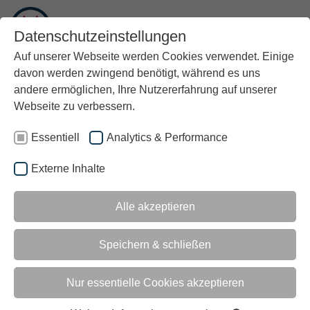
DE
Datenschutzeinstellungen
Auf unserer Webseite werden Cookies verwendet. Einige
davon werden zwingend benötigt, während es uns
andere ermöglichen, Ihre Nutzererfahrung auf unserer
Webseite zu verbessern.
SCHNELL. EINFACH. MOBIL.
Essentiell
Analytics & Performance
JETZT KONTAKT AUFNEHMEN
Externe Inhalte
Alle akzeptieren
EINSATZORT: APPENWEIER
MITARBEITER FINANZ- UND
Speichern & schließen
RECHNUNGSWESEN
Nur essentielle Cookies akzeptieren
(M/W/D)