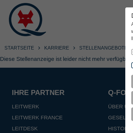
STARTSEITE
KARRIERE
STELLENANGEBOTE
Diese Stellenanzeige ist leider nicht mehr verfügbar.
IHRE PARTNER
Q-FOX
LEITWERK
ÜBER UN
LEITWERK FRANCE
GESELLS
LEITDESK
HISTORI