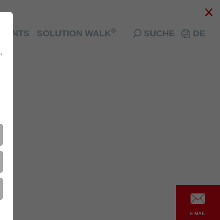
®
EVENTS
SOLUTION WALK
SUCHE
DE
,
E-MAIL