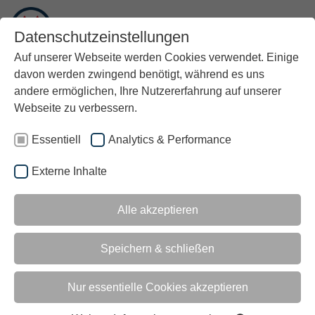
DE
Datenschutzeinstellungen
Auf unserer Webseite werden Cookies verwendet. Einige
davon werden zwingend benötigt, während es uns
IHRE PARTNER
andere ermöglichen, Ihre Nutzererfahrung auf unserer
Webseite zu verbessern.
LEITWERK
LEITWERK FRANCE
LEITDESK
LINK2AIR
Essentiell
Analytics & Performance
MODOX
ORGATEAM
Externe Inhalte
OCTO IT
HEDGEHOG
®
BADEN CLOUD
E-FOX
Alle akzeptieren
®
Q-FOX
GRUPPE
Speichern & schließen
ÜBER UNS
GESELLSCHAFTEN
Nur essentielle Cookies akzeptieren
HISTORIE
LIEFERANTEN