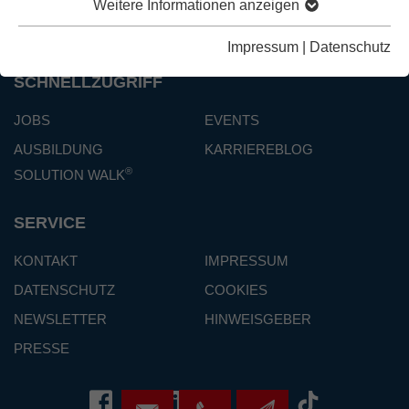
MANAGEMENT BOARD
PARTNER
Weitere Informationen anzeigen
PORTFOLIO
THEMENWELT
Impressum
|
Datenschutz
SCHNELLZUGRIFF
JOBS
EVENTS
AUSBILDUNG
KARRIEREBLOG
®
SOLUTION WALK
SERVICE
KONTAKT
IMPRESSUM
DATENSCHUTZ
COOKIES
NEWSLETTER
HINWEISGEBER
PRESSE