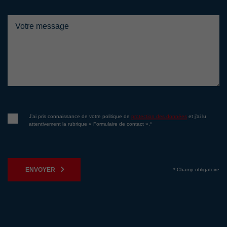
J’ai pris connaissance de votre politique de
protection des données
et j’ai lu
attentivement la rubrique « Formulaire de contact ».*
ENVOYER
* Champ obligatoire