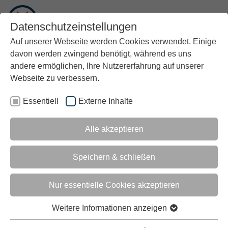
FR
Datenschutzeinstellungen
Auf unserer Webseite werden Cookies verwendet. Einige
davon werden zwingend benötigt, während es uns
andere ermöglichen, Ihre Nutzererfahrung auf unserer
Webseite zu verbessern.
Essentiell
Externe Inhalte
Alle akzeptieren
L’INDUSTRIE A L’ERE
Speichern & schließen
DU NUMERIQUE
Nur essentielle Cookies akzeptieren
TROUVEZ LE PARTENAIRE DE
Weitere Informationen anzeigen
REALISATION QU’IL VOUS FAUT !