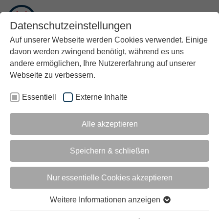
FR
Datenschutzeinstellungen
Auf unserer Webseite werden Cookies verwendet. Einige
davon werden zwingend benötigt, während es uns
andere ermöglichen, Ihre Nutzererfahrung auf unserer
Webseite zu verbessern.
Essentiell
Externe Inhalte
®
Alle akzeptieren
SOLUTION WALK
Speichern & schließen
DÉCOUVREZ NOS SOLUTIONS
INFORMATIQUES
Nur essentielle Cookies akzeptieren
®
Au SOLUTION WALK
Weitere Informationen anzeigen
, vous découvrirez le portefeuille
d'un groupe d'entreprises qui vous accompagne en tant