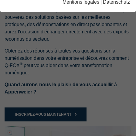
Mentions légales
|
Datenschutz
que premier interlocuteur pour les solutions dans les
domaines de l'informatique et de la numérisation. Vous y
trouverez des solutions basées sur les meilleures
pratiques, des démonstrations en direct passionnantes et
aurez l'occasion d'échanger directement avec des experts
reconnus du secteur.
Obtenez des réponses à toutes vos questions sur la
numérisation dans votre entreprise et découvrez comment
®
Q-FOX
peut vous aider dans votre transformation
numérique.
Quand aurons-nous le plaisir de vous accueillir à
Appenweier ?
INSCRIVEZ-VOUS MAINTENANT